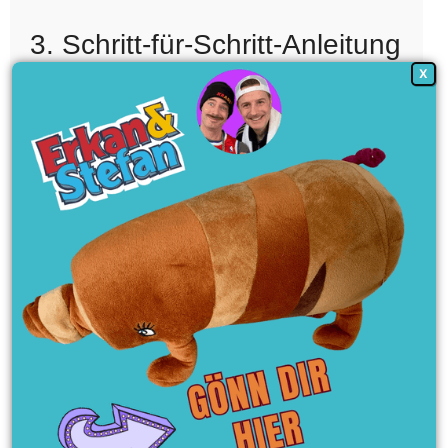
3. Schritt-für-Schritt-Anleitung
X
🔹 Schritt 1: MetaMask installieren
MetaMask
installieren (App oder Browser-Erweiterung).
Wallet anlegen und die 12 Wörter sicher speichern.
🔹 Schritt 2: Binance Smart Chain (BSC) hinzufügen
Netzwerkname: Binance Smart Chain
RPC: https://bsc-dataseed.binance.org/
Chain ID: 56
Symbol: BNB
Explorer: https://bscscan.com
🔹 Schritt 3: BNB kaufen und senden
Kaufe BNB bei Binance, Bitpanda oder Trust Wallet.
Sende die Coins an deine MetaMask-Wallet (Netzwerk: