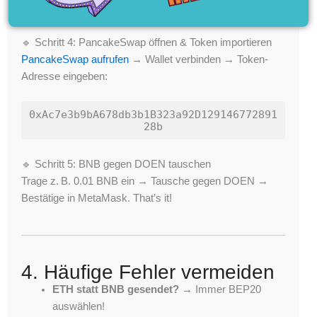
BEP20
!).
🔹 Schritt 4: PancakeSwap öffnen & Token importieren
PancakeSwap aufrufen
→ Wallet verbinden → Token-
Adresse eingeben:
0xAc7e3b9bA678db3b1B323a92D129146772891
28b
🔹 Schritt 5: BNB gegen DOEN tauschen
Trage z. B. 0.01 BNB ein → Tausche gegen DOEN →
Bestätige in MetaMask. That’s it!
4. Häufige Fehler vermeiden
ETH statt BNB gesendet?
→ Immer BEP20
auswählen!